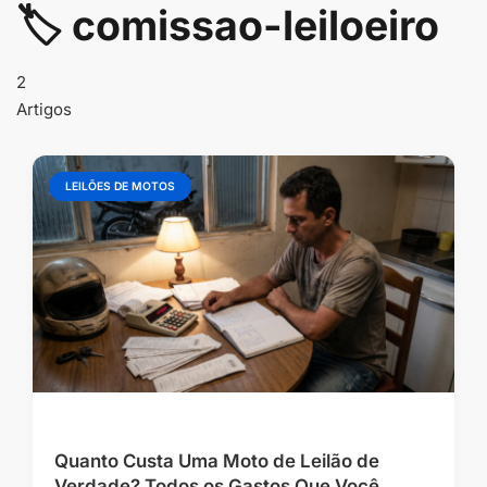
conteúdo
🏷️ comissao-leiloeiro
2
Artigos
LEILÕES DE MOTOS
Quanto Custa Uma Moto de Leilão de
Verdade? Todos os Gastos Que Você