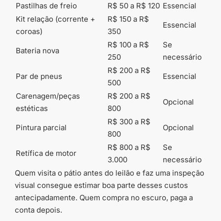
Pastilhas de freio
R$ 50 a R$ 120
Essencial
Kit relação (corrente +
R$ 150 a R$
Essencial
coroas)
350
R$ 100 a R$
Se
Bateria nova
250
necessário
R$ 200 a R$
Par de pneus
Essencial
500
Carenagem/peças
R$ 200 a R$
Opcional
estéticas
800
R$ 300 a R$
Pintura parcial
Opcional
800
R$ 800 a R$
Se
Retífica de motor
3.000
necessário
Quem visita o pátio antes do leilão e faz uma inspeção
visual consegue estimar boa parte desses custos
antecipadamente. Quem compra no escuro, paga a
conta depois.