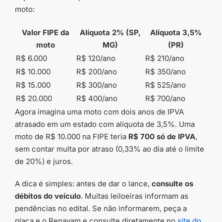
moto:
Valor FIPE da
Alíquota 2% (SP,
Alíquota 3,5%
moto
MG)
(PR)
R$ 6.000
R$ 120/ano
R$ 210/ano
R$ 10.000
R$ 200/ano
R$ 350/ano
R$ 15.000
R$ 300/ano
R$ 525/ano
R$ 20.000
R$ 400/ano
R$ 700/ano
Agora imagina uma moto com dois anos de IPVA
atrasado em um estado com alíquota de 3,5%. Uma
moto de R$ 10.000 na FIPE teria
R$ 700 só de IPVA
,
sem contar multa por atraso (0,33% ao dia até o limite
de 20%) e juros.
A dica é simples: antes de dar o lance,
consulte os
débitos do veículo
. Muitas leiloeiras informam as
pendências no edital. Se não informarem, peça a
placa e o Renavam e consulte diretamente no
site do