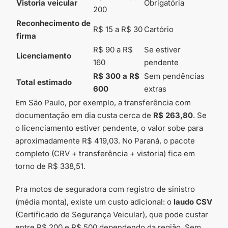
Vistoria veicular
Obrigatória
200
Reconhecimento de
R$ 15 a R$ 30
Cartório
firma
R$ 90 a R$
Se estiver
Licenciamento
160
pendente
R$ 300 a R$
Sem pendências
Total estimado
600
extras
Em São Paulo, por exemplo, a transferência com
documentação em dia custa cerca de
R$ 263,80
. Se
o licenciamento estiver pendente, o valor sobe para
aproximadamente R$ 419,03. No Paraná, o pacote
completo (CRV + transferência + vistoria) fica em
torno de R$ 338,51.
Pra motos de seguradora com registro de sinistro
(média monta), existe um custo adicional: o
laudo CSV
(Certificado de Segurança Veicular), que pode custar
entre R$ 200 e R$ 500 dependendo da região. Sem