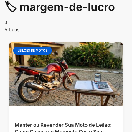
conteúdo
🏷️ margem-de-lucro
3
Artigos
LEILÕES DE MOTOS
Manter ou Revender Sua Moto de Leilão:
Como Calcular o Momento Certo Sem