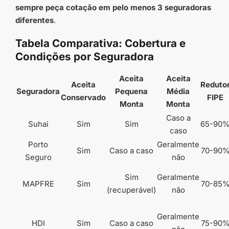
sempre peça cotação em pelo menos 3 seguradoras
diferentes
.
Tabela Comparativa: Cobertura e
Condições por Seguradora
Aceita
Aceita
Aceita
Reduto
Seguradora
Pequena
Média
Conservado
FIPE
Monta
Monta
Caso a
Suhai
Sim
Sim
65-90
caso
Porto
Geralmente
Sim
Caso a caso
70-90
Seguro
não
Sim
Geralmente
MAPFRE
Sim
70-85
(recuperável)
não
Geralmente
HDI
Sim
Caso a caso
75-90