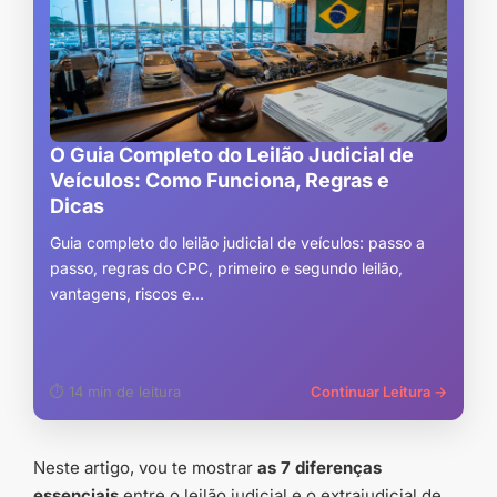
O Guia Completo do Leilão Judicial de
Veículos: Como Funciona, Regras e
Dicas
Guia completo do leilão judicial de veículos: passo a
passo, regras do CPC, primeiro e segundo leilão,
vantagens, riscos e...
⏱ 14 min de leitura
Continuar Leitura →
Neste artigo, vou te mostrar
as 7 diferenças
essenciais
entre o leilão judicial e o extrajudicial de